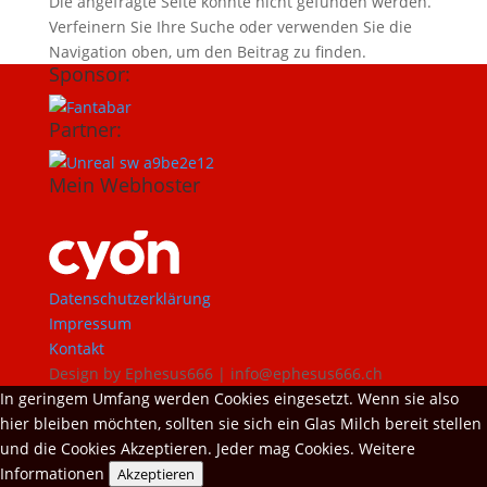
Die angefragte Seite konnte nicht gefunden werden.
Verfeinern Sie Ihre Suche oder verwenden Sie die
Navigation oben, um den Beitrag zu finden.
Sponsor:
Partner:
Mein Webhoster
Datenschutzerklärung
Impressum
Kontakt
Design by Ephesus666 | info@ephesus666.ch
In geringem Umfang werden Cookies eingesetzt. Wenn sie also
hier bleiben möchten, sollten sie sich ein Glas Milch bereit stellen
und die Cookies Akzeptieren. Jeder mag Cookies.
Weitere
Informationen
Akzeptieren