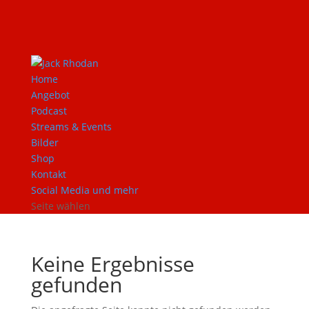
Home
Angebot
Podcast
Streams & Events
Bilder
Shop
Kontakt
Social Media und mehr
Seite wählen
Keine Ergebnisse
gefunden