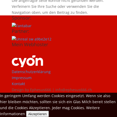
Die angefragte Seite konnte nicht gefunden werden.
Verfeinern Sie Ihre Suche oder verwenden Sie die
Navigation oben, um den Beitrag zu finden.
Sponsor:
Partner:
Mein Webhoster
Datenschutzerklärung
Impressum
Kontakt
Design by Ephesus666 | info@ephesus666.ch
In geringem Umfang werden Cookies eingesetzt. Wenn sie also
hier bleiben möchten, sollten sie sich ein Glas Milch bereit stellen
und die Cookies Akzeptieren. Jeder mag Cookies.
Weitere
Informationen
Akzeptieren