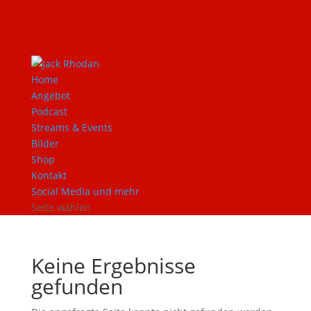
Home
Angebot
Podcast
Streams & Events
Bilder
Shop
Kontakt
Social Media und mehr
Seite wählen
Keine Ergebnisse
gefunden