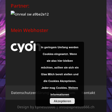
Partner:
Mein Webhoster
In geringem Umfang werden
Cookies eingesetzt. Wenn
sie also hier bleiben
möchten, sollten sie sich ein
Glas Milch bereit stellen und
die Cookies Akzeptieren.
Jeder mag Cookies.
Weitere
Datenschutzerklärung
Impressum
Kontakt
Informationen
Akzeptieren
Design by Ephesus666 | info@ephesus666.ch